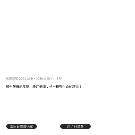
玫瑰禮讚
2022 27.5
× 37.5cm 紙本、水彩
籃中簇擁的玫瑰，粉紅盛開，是一種對生命的讚歌！
返回參展藝術家
想了解更多