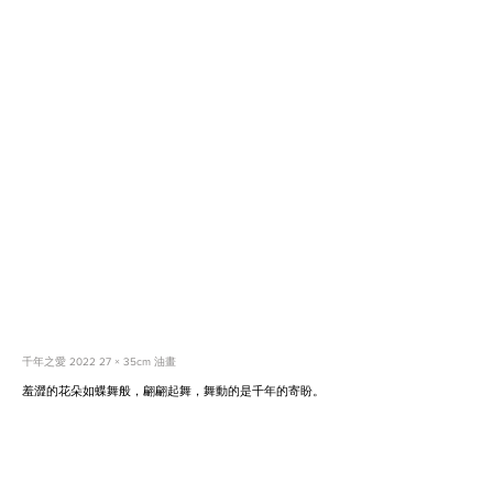
千年之愛 2022 27 × 35cm 油畫
羞澀的花朵如蝶舞般，翩翩起舞，舞動的是千年的寄盼。