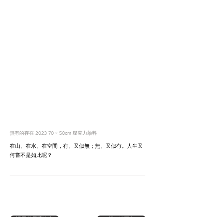
無有的存在 2023 70 × 50cm 壓克力顏料
在山、在水、在空間，有、又似無；無、又似有。人生又
何嘗不是如此呢？