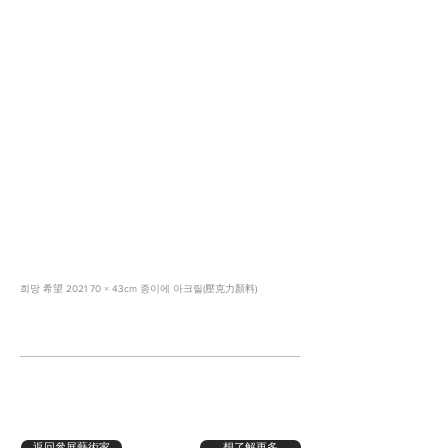
희망 希望 2021 70 × 43cm 종이에 아크릴(壓克力顏料)
返回參展藝術家
想了解更多